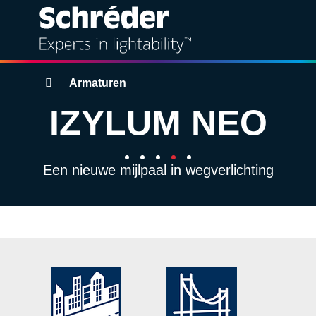
Oplossingen
Breadcrumbs
Armaturen
IZYLUM NEO
Producten
Diensten
Een nieuwe mijlpaal in wegverlichting
Duurzaamheid
Projecten
Inzichten
Over ons