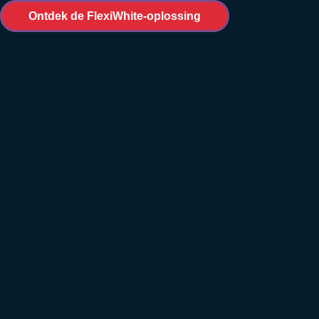
Ontdek de FlexiWhite-oplossing