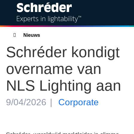
Oplossingen
Breadcrumbs
Nieuws
Schréder kondigt
Producten
overname van
Diensten
NLS Lighting aan
Duurzaamheid
Projecten
9/04/2026
Corporate
Inzichten
Over ons